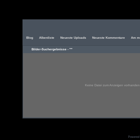
Blog
Albenliste
Neueste Uploads
Neueste Kommentare
Am me
Bilder-Suchergebnisse - ""
Keine Datei zum Anzeigen vorhanden 
Powered