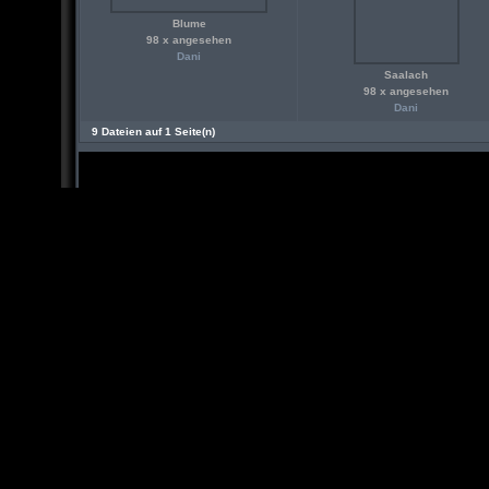
Blume
98 x angesehen
Dani
Saalach
98 x angesehen
Dani
9 Dateien auf 1 Seite(n)