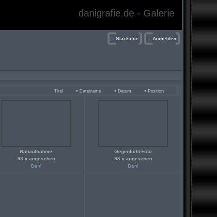
danigrafie.de - Galerie
Startseite
Anmelden
•
•
•
Titel
Dateiname
Datum
Position
Nahaufnahme
Gegenlicht-Foto
98 x angesehen
98 x angesehen
Dani
Dani