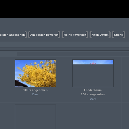
isten angesehen
Am besten bewertet
Meine Favoriten
Nach Datum
Suche
100 x angesehen
Fliederbaum
Dani
100 x angesehen
Dani