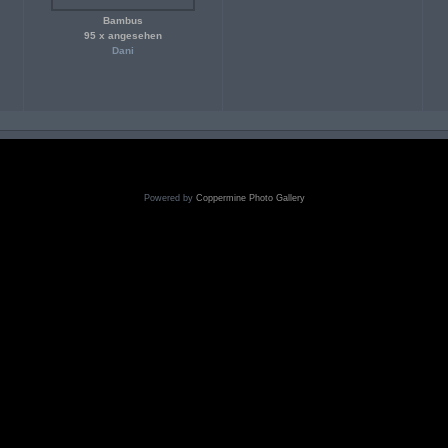
Bambus
95 x angesehen
Dani
Powered by
Coppermine Photo Gallery