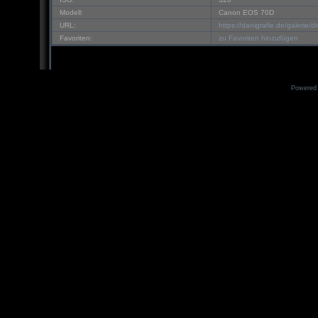
Modell:
Canon EOS 70D
URL:
https://danigrafie.de/galerie
Favoriten:
zu Favoriten hinzufügen
Powered