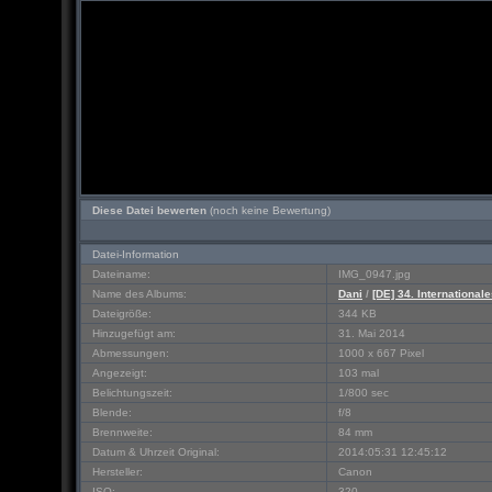
Diese Datei bewerten
(noch keine Bewertung)
Datei-Information
Dateiname:
IMG_0947.jpg
Name des Albums:
Dani
/
[DE] 34. Internationa
Dateigröße:
344 KB
Hinzugefügt am:
31. Mai 2014
Abmessungen:
1000 x 667 Pixel
Angezeigt:
103 mal
Belichtungszeit:
1/800 sec
Blende:
f/8
Brennweite:
84 mm
Datum & Uhrzeit Original:
2014:05:31 12:45:12
Hersteller:
Canon
ISO:
320